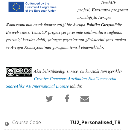
TeachUP
Erasmus+ programı
projesi,
aracılığıyla Avrupa
Politika Girişimi
Komisyonu'nun ortak finanse ettiği bir Avrupa
'dir.
Bu web sitesi, TeachUP projesi çerçevesinde katılımcılara sağlanan
çevrimiçi kurslar dahil, yalnızca yazarlarının görüşlerini yansıtmakta
ve Avrupa Komisyonu’nun görüşünü temsil etmemektedir.
Aksi belirtilmediği sürece, bu kurstaki tüm içerikler
Creative Commons Attribution-NonCommercial-
ShareAlike 4.0 International License
tabidir.
Tweet
Post
Email
that
a
someone
you've
Facebook
to
enrolled
message
say
in
to
you've
this
say
enrolled
Course Code
TU2_Personalised_TR
course
you've
in
enrolled
this